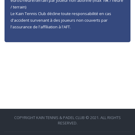
euros/heure/terrain par joueur non abonné (max 16€ / heure
/ terrain)
Le Kain Tennis Club décline toute responsabilité en cas
d'accident survenant à des joueurs non couverts par
l'assurance de l'affiliation à l'AFT.
COPYRIGHT KAIN TENNIS & PADEL CLUB © 2021. ALL RIGHTS
RESERVED.