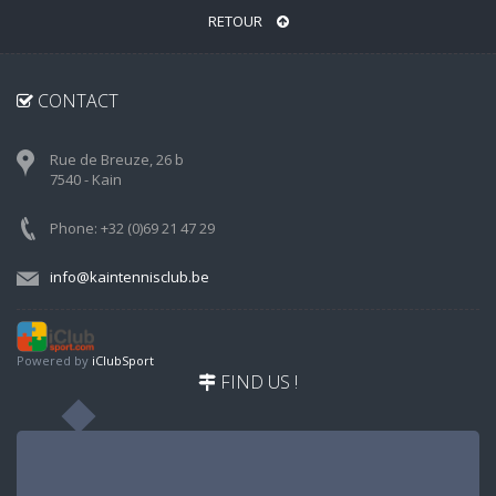
RETOUR
CONTACT
Rue de Breuze, 26 b
7540 - Kain
Phone: +32 (0)69 21 47 29
info@kaintennisclub.be
Powered by
iClubSport
FIND US !