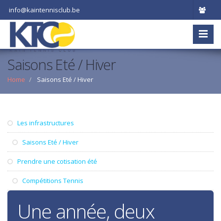
info@kaintennisclub.be
Saisons Eté / Hiver
Home
Saisons Eté / Hiver
Les infrastructures
Saisons Eté / Hiver
Prendre une cotisation été
Compétitions Tennis
Une année, deux